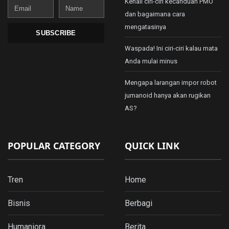
Kenali ciri-ciri kecanduan PMO
Email
Name
dan bagaimana cara
mengatasinya
SUBSCRIBE
Waspada! Ini ciri-ciri kalau mata
Anda mulai minus
Mengapa larangan impor robot
jumanoid hanya akan rugikan
AS?
POPULAR CATEGORY
QUICK LINK
Tren
Home
Bisnis
Berbagi
Humaniora
Berita