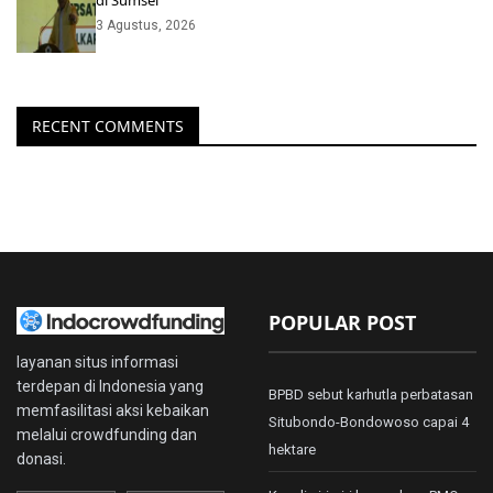
3 Agustus, 2026
RECENT COMMENTS
POPULAR POST
layanan situs informasi
terdepan di Indonesia yang
BPBD sebut karhutla perbatasan
memfasilitasi aksi kebaikan
Situbondo-Bondowoso capai 4
melalui crowdfunding dan
hektare
donasi.