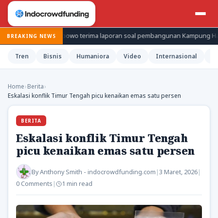
Prabowo terima laporan soal pembangunan Kampung Haji di 
BREAKING NEWS
Tren
Bisnis
Humaniora
Video
Internasional
H
Home
›
Berita
›
Eskalasi konflik Timur Tengah picu kenaikan emas satu persen
BERITA
Eskalasi konflik Timur Tengah
picu kenaikan emas satu persen
By
Anthony Smith - indocrowdfunding.com
|
3 Maret, 2026
|
0 Comments
|
1 min read