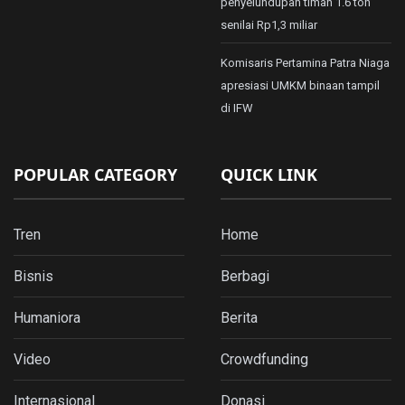
penyelundupan timah 1.6 ton
senilai Rp1,3 miliar
Komisaris Pertamina Patra Niaga
apresiasi UMKM binaan tampil
di IFW
POPULAR CATEGORY
QUICK LINK
Tren
Home
Bisnis
Berbagi
Humaniora
Berita
Video
Crowdfunding
Internasional
Donasi