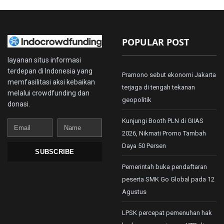
POPULAR POST
layanan situs informasi
terdepan di Indonesia yang
Pramono sebut ekonomi Jakarta
memfasilitasi aksi kebaikan
terjaga di tengah tekanan
melalui crowdfunding dan
geopolitik
donasi.
Kunjungi Booth PLN di GIIAS
Email
Name
2026, Nikmati Promo Tambah
Daya 50 Persen
SUBSCRIBE
Pemerintah buka pendaftaran
peserta SMK Go Global pada 12
Agustus
LPSK percepat pemenuhan hak