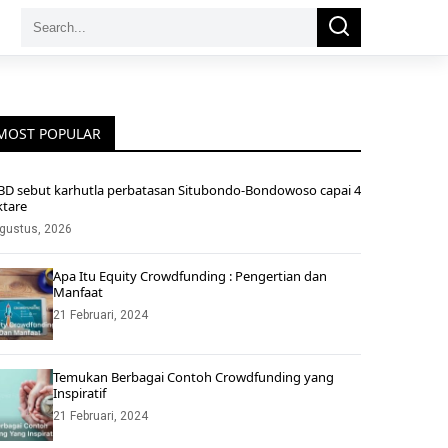
Search
Search
for:
MOST POPULAR
BD sebut karhutla perbatasan Situbondo-Bondowoso capai 4
ktare
gustus, 2026
Apa Itu Equity Crowdfunding : Pengertian dan
Manfaat
21 Februari, 2024
Temukan Berbagai Contoh Crowdfunding yang
Inspiratif
21 Februari, 2024