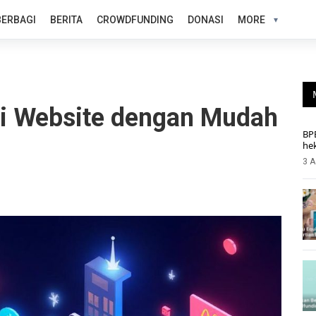
BERBAGI
BERITA
CROWDFUNDING
DONASI
MORE
ui Website dengan Mudah
BP
he
3 A