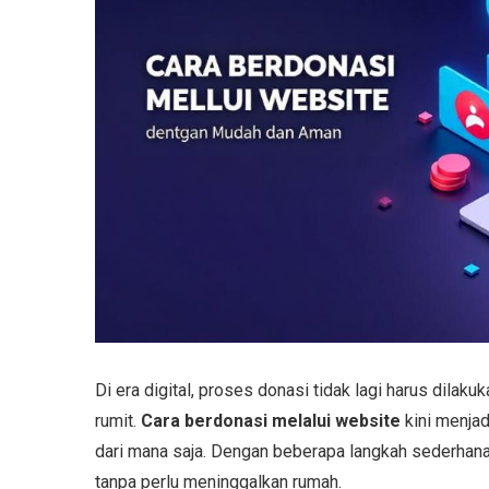
Di era digital, proses donasi tidak lagi harus dilak
rumit.
Cara berdonasi melalui website
kini menjad
dari mana saja. Dengan beberapa langkah sederhana
tanpa perlu meninggalkan rumah.