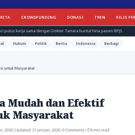
ERITA
CROWDFUNDING
DONASI
TREN
RILIS PE
ma dengan Dokter Tamara buntut hina pasien BPJS
AI Cinefest 2
al
Hukum
Politik
Berita
Indonesia
Berbagi
usi untuk Masyarakat
ra Mudah dan Efektif
uk Masyarakat
ri, 2026
|
Updated:
31 Januari, 2026
|
0 Comments
|
6 min read