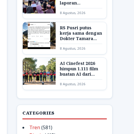
laporan
pelanggaran KI
8 Agustus, 2026
dipercepat
RS Pusri putus
kerja sama dengan
Dokter Tamara
buntut hina pasien
8 Agustus, 2026
BPJS
AI Cinefest 2026
himpun 1.111 film
buatan AI dari
seluruh Indonesia
8 Agustus, 2026
CATEGORIES
Tren
(581)