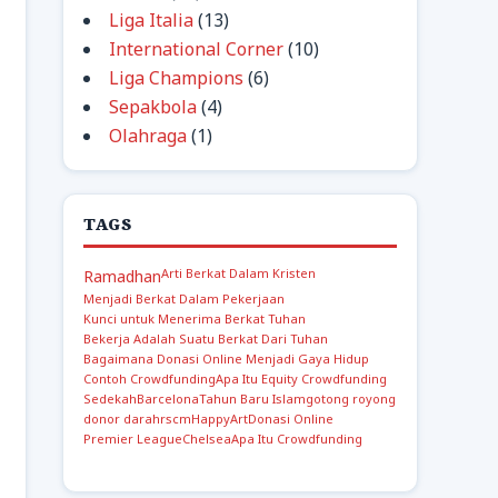
Liga Italia
(13)
International Corner
(10)
Liga Champions
(6)
Sepakbola
(4)
Olahraga
(1)
TAGS
Arti Berkat Dalam Kristen
Ramadhan
Menjadi Berkat Dalam Pekerjaan
Kunci untuk Menerima Berkat Tuhan
Bekerja Adalah Suatu Berkat Dari Tuhan
Bagaimana Donasi Online Menjadi Gaya Hidup
Contoh Crowdfunding
Apa Itu Equity Crowdfunding
Sedekah
Barcelona
Tahun Baru Islam
gotong royong
donor darah
rscm
Happy
Art
Donasi Online
Premier League
Chelsea
Apa Itu Crowdfunding