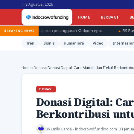
8 Agustus, 2026
HOME
BERBAGI
B
n laporan pelanggaran KI dipercepat
RS Pusri putus kerja sa
BREAKING NEWS
Tren
Bisnis
Humaniora
Video
Internasion
Home
›
Donasi
›
Donasi Digital: Cara Mudah dan Efektif Berkontrib
DONASI
Donasi Digital: Ca
Berkontribusi unt
By
Emily Garcia - indocrowdfunding.com
|
31 Janua