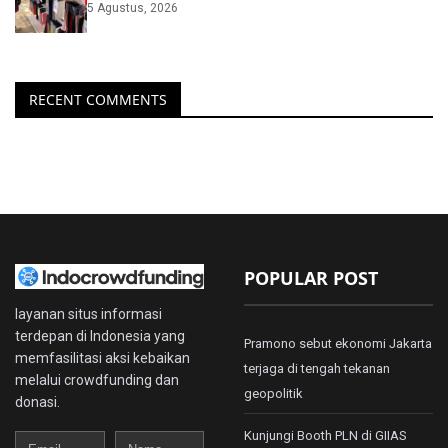
5 Agustus, 2026
RECENT COMMENTS
POPULAR POST
layanan situs informasi
terdepan di Indonesia yang
Pramono sebut ekonomi Jakarta
memfasilitasi aksi kebaikan
terjaga di tengah tekanan
melalui crowdfunding dan
geopolitik
donasi.
Kunjungi Booth PLN di GIIAS
Email
Name