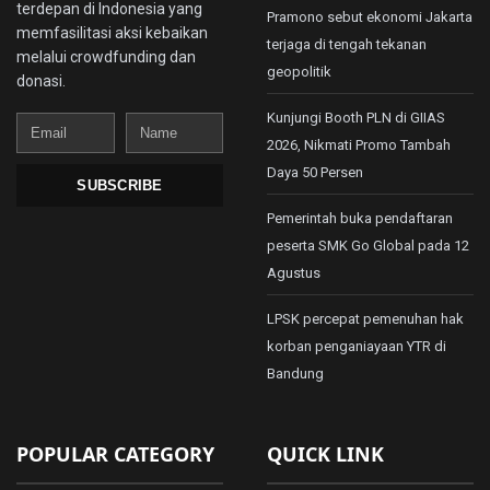
terdepan di Indonesia yang
Pramono sebut ekonomi Jakarta
memfasilitasi aksi kebaikan
terjaga di tengah tekanan
melalui crowdfunding dan
geopolitik
donasi.
Kunjungi Booth PLN di GIIAS
Email
Name
2026, Nikmati Promo Tambah
Daya 50 Persen
SUBSCRIBE
Pemerintah buka pendaftaran
peserta SMK Go Global pada 12
Agustus
LPSK percepat pemenuhan hak
korban penganiayaan YTR di
Bandung
POPULAR CATEGORY
QUICK LINK