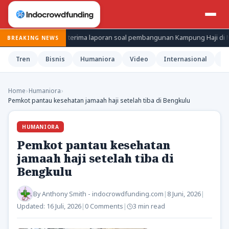
Prabowo terima laporan soal pembangunan Kampung Haji di Mekkah
BREAKING NEWS
Tren
Bisnis
Humaniora
Video
Internasional
H
Home
›
Humaniora
›
Pemkot pantau kesehatan jamaah haji setelah tiba di Bengkulu
HUMANIORA
Pemkot pantau kesehatan
jamaah haji setelah tiba di
Bengkulu
By
Anthony Smith - indocrowdfunding.com
|
8 Juni, 2026
|
Updated:
16 Juli, 2026
|
0 Comments
|
3 min read