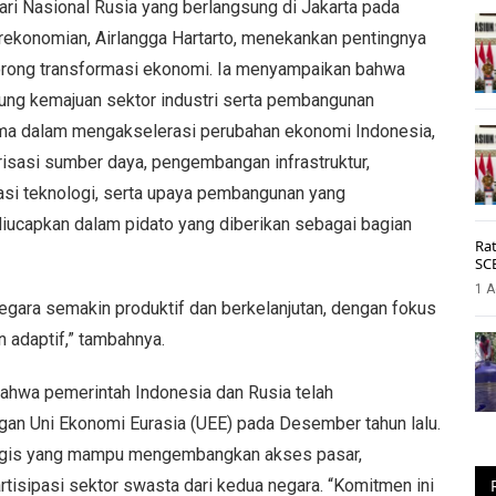
ari Nasional Rusia yang berlangsung di Jakarta pada
rekonomian, Airlangga Hartarto, menekankan pentingnya
orong transformasi ekonomi. Ia menyampaikan bahwa
kung kemajuan sektor industri serta pembangunan
utama dalam mengakselerasi perubahan ekonomi Indonesia,
lirisasi sumber daya, pengembangan infrastruktur,
ovasi teknologi, serta upaya pembangunan yang
 diucapkan dalam pidato yang diberikan sebagai bagian
Rat
SC
1 A
egara semakin produktif dan berkelanjutan, dengan fokus
n adaptif,” tambahnya.
ahwa pemerintah Indonesia dan Rusia telah
an Uni Ekonomi Eurasia (UEE) pada Desember tahun lalu.
rategis yang mampu mengembangkan akses pasar,
isipasi sektor swasta dari kedua negara. “Komitmen ini