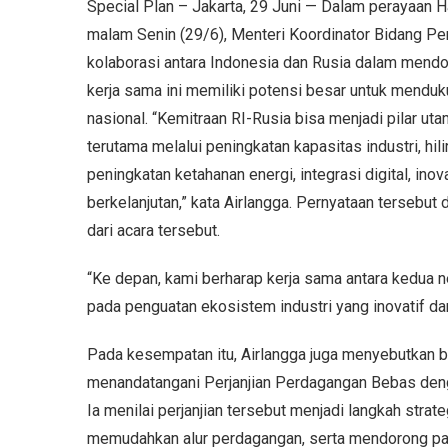
Special Plan – Jakarta, 29 Juni — Dalam perayaan H
malam Senin (29/6), Menteri Koordinator Bidang Pe
kolaborasi antara Indonesia dan Rusia dalam mend
kerja sama ini memiliki potensi besar untuk mendu
nasional. “Kemitraan RI-Rusia bisa menjadi pilar 
terutama melalui peningkatan kapasitas industri, hi
peningkatan ketahanan energi, integrasi digital, in
berkelanjutan,” kata Airlangga. Pernyataan tersebut
dari acara tersebut.
“Ke depan, kami berharap kerja sama antara kedua n
pada penguatan ekosistem industri yang inovatif da
Pada kesempatan itu, Airlangga juga menyebutkan b
menandatangani Perjanjian Perdagangan Bebas deng
Ia menilai perjanjian tersebut menjadi langkah st
memudahkan alur perdagangan, serta mendorong part