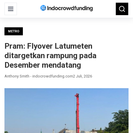
Search
Menu
Searc
for:
METRO
Pram: Flyover Latumeten
ditargetkan rampung pada
Desember mendatang
Anthony Smith - indocrowdfunding.com
2 Juli, 2026