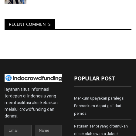
RECENT COMMENTS
POPULAR POST
layanan situs informasi
terdepan di Indonesia yang
Menkum upayakan paralegal
memfasilitasi aksi kebaikan
Posbankum dapat gaji dari
melalui crowdfunding dan
pemda
donasi.
Ratusan senpi yang ditemukan
Email
Name
di sekolah swasta Jaksel