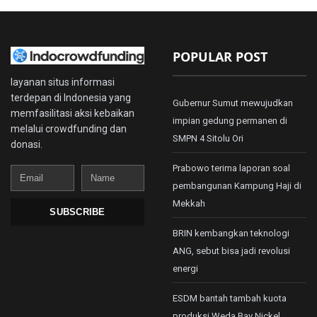
POPULAR POST
layanan situs informasi
terdepan di Indonesia yang
Gubernur Sumut mewujudkan
memfasilitasi aksi kebaikan
impian gedung permanen di
melalui crowdfunding dan
SMPN 4 Sitolu Ori
donasi.
Prabowo terima laporan soal
Email
Name
pembangunan Kampung Haji di
Mekkah
SUBSCRIBE
BRIN kembangkan teknologi
ANG, sebut bisa jadi revolusi
energi
ESDM bantah tambah kuota
produksi Weda Bay Nickel