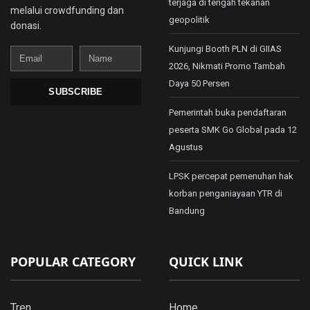
terjaga di tengah tekanan
melalui crowdfunding dan
geopolitik
donasi.
Kunjungi Booth PLN di GIIAS
Email
Name
2026, Nikmati Promo Tambah
Daya 50 Persen
SUBSCRIBE
Pemerintah buka pendaftaran
peserta SMK Go Global pada 12
Agustus
LPSK percepat pemenuhan hak
korban penganiayaan YTR di
Bandung
POPULAR CATEGORY
QUICK LINK
Tren
Home