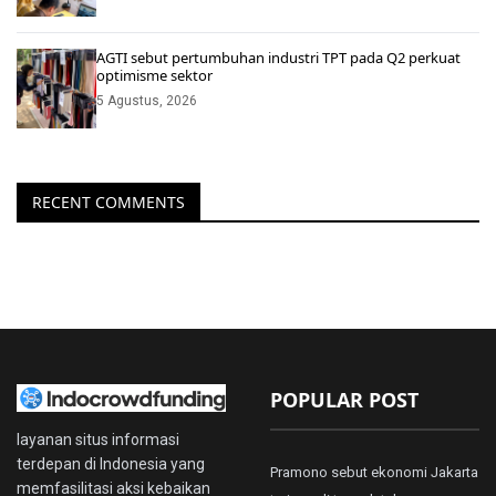
AGTI sebut pertumbuhan industri TPT pada Q2 perkuat
optimisme sektor
5 Agustus, 2026
RECENT COMMENTS
POPULAR POST
layanan situs informasi
terdepan di Indonesia yang
Pramono sebut ekonomi Jakarta
memfasilitasi aksi kebaikan