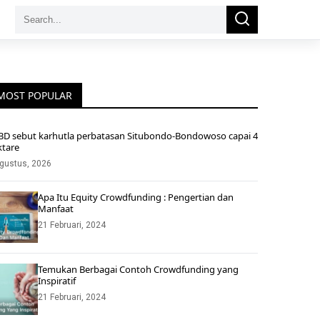
Search
Search
for:
MOST POPULAR
BD sebut karhutla perbatasan Situbondo-Bondowoso capai 4
ktare
gustus, 2026
Apa Itu Equity Crowdfunding : Pengertian dan
Manfaat
21 Februari, 2024
Temukan Berbagai Contoh Crowdfunding yang
Inspiratif
21 Februari, 2024