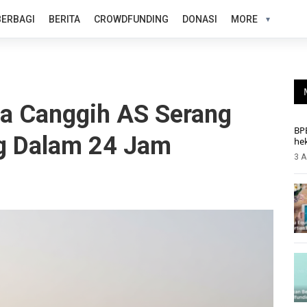
BERBAGI
BERITA
CROWDFUNDING
DONASI
MORE
ta Canggih AS Serang
BP
ng Dalam 24 Jam
he
3 A