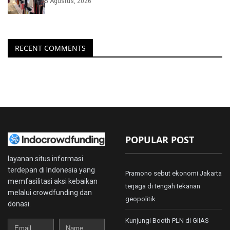
5 Agustus, 2026
RECENT COMMENTS
POPULAR POST
layanan situs informasi
terdepan di Indonesia yang
Pramono sebut ekonomi Jakarta
memfasilitasi aksi kebaikan
terjaga di tengah tekanan
melalui crowdfunding dan
geopolitik
donasi.
Kunjungi Booth PLN di GIIAS
Email
Name