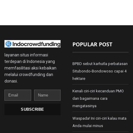
POPULAR POST
layanan situs informasi
terdepan di Indonesia yang
BPBD sebut karhutla perbatasan
memfasilitasi aksi kebaikan
Situbondo-Bondowoso capai 4
melalui crowdfunding dan
hektare
donasi.
Kenali ciri-ciri kecanduan PMO
Email
Name
dan bagaimana cara
mengatasinya
SUBSCRIBE
Waspada! Ini ciri-ciri kalau mata
Anda mulai minus