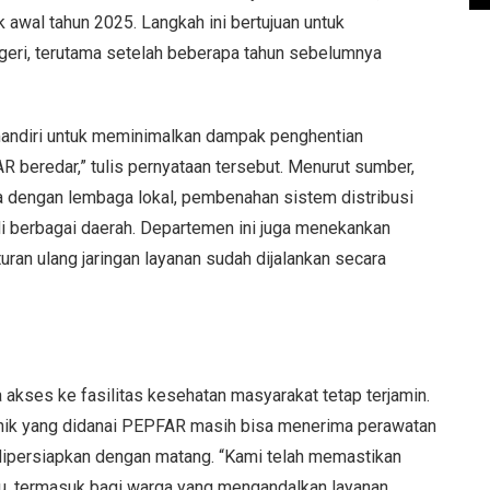
awal tahun 2025. Langkah ini bertujuan untuk
geri, terutama setelah beberapa tahun sebelumnya
mandiri untuk meminimalkan dampak penghentian
 beredar,” tulis pernyataan tersebut. Menurut sumber,
ma dengan lembaga lokal, pembenahan sistem distribusi
di berbagai daerah. Departemen ini juga menekankan
ran ulang jaringan layanan sudah dijalankan secara
kses ke fasilitas kesehatan masyarakat tetap terjamin.
inik yang didanai PEPFAR masih bisa menerima perawatan
h dipersiapkan dengan matang. “Kami telah memastikan
u, termasuk bagi warga yang mengandalkan layanan