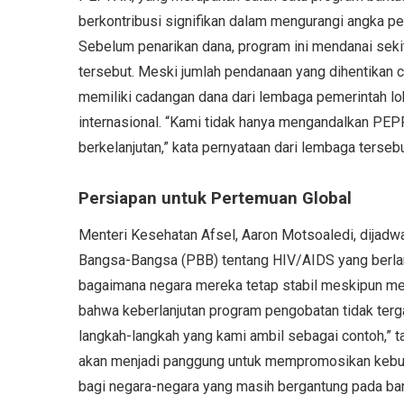
berkontribusi signifikan dalam mengurangi angka p
Sebelum penarikan dana, program ini mendanai sekit
tersebut. Meski jumlah pendanaan yang dihentikan
memiliki cadangan dana dari lembaga pemerintah lo
internasional. “Kami tidak hanya mengandalkan PEP
berkelanjutan,” kata pernyataan dari lembaga tersebu
Persiapan untuk Pertemuan Global
Menteri Kesehatan Afsel, Aaron Motsoaledi, dijadw
Bangsa-Bangsa (PBB) tentang HIV/AIDS yang berlan
bagaimana negara mereka tetap stabil meskipun me
bahwa keberlanjutan program pengobatan tidak terg
langkah-langkah yang kami ambil sebagai contoh,” t
akan menjadi panggung untuk mempromosikan kebutu
bagi negara-negara yang masih bergantung pada ban