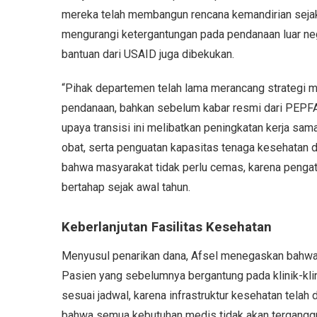
mereka telah membangun rencana kemandirian sejak 
mengurangi ketergantungan pada pendanaan luar ne
bantuan dari USAID juga dibekukan.
“Pihak departemen telah lama merancang strategi 
pendanaan, bahkan sebelum kabar resmi dari PEPFAR
upaya transisi ini melibatkan peningkatan kerja sa
obat, serta penguatan kapasitas tenaga kesehatan 
bahwa masyarakat tidak perlu cemas, karena pengatu
bertahap sejak awal tahun.
Keberlanjutan Fasilitas Kesehatan
Menyusul penarikan dana, Afsel menegaskan bahwa a
Pasien yang sebelumnya bergantung pada klinik-kl
sesuai jadwal, karena infrastruktur kesehatan tela
bahwa semua kebutuhan medis tidak akan tergangg