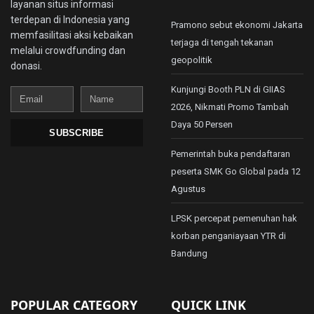
layanan situs informasi
terdepan di Indonesia yang
Pramono sebut ekonomi Jakarta
memfasilitasi aksi kebaikan
terjaga di tengah tekanan
melalui crowdfunding dan
geopolitik
donasi.
Kunjungi Booth PLN di GIIAS
Email
Name
2026, Nikmati Promo Tambah
Daya 50 Persen
SUBSCRIBE
Pemerintah buka pendaftaran
peserta SMK Go Global pada 12
Agustus
LPSK percepat pemenuhan hak
korban penganiayaan YTR di
Bandung
POPULAR CATEGORY
QUICK LINK