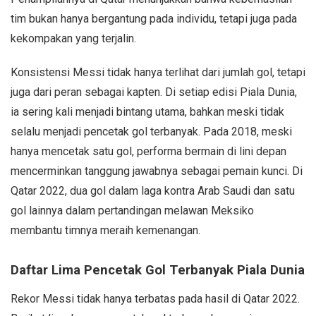
tim bukan hanya bergantung pada individu, tetapi juga pada
kekompakan yang terjalin.
Konsistensi Messi tidak hanya terlihat dari jumlah gol, tetapi
juga dari peran sebagai kapten. Di setiap edisi Piala Dunia,
ia sering kali menjadi bintang utama, bahkan meski tidak
selalu menjadi pencetak gol terbanyak. Pada 2018, meski
hanya mencetak satu gol, performa bermain di lini depan
mencerminkan tanggung jawabnya sebagai pemain kunci. Di
Qatar 2022, dua gol dalam laga kontra Arab Saudi dan satu
gol lainnya dalam pertandingan melawan Meksiko
membantu timnya meraih kemenangan.
Daftar Lima Pencetak Gol Terbanyak Piala Dunia
Rekor Messi tidak hanya terbatas pada hasil di Qatar 2022.