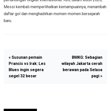
Messi kembali memperlihatkan kemampuannya, menambah
daftar gol dan menghadirkan momen-momen bersejarah
baru.
« Susunan pemain
BMKG: Sebagian
Prancis vs Irak: Les
wilayah Jakarta cerah
Blues ingin segera
berawan pada Selasa
segel 32 besar
pagi »