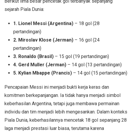
Berikut lima besar pencetak gol terbanyak sepanjang
sejarah Piala Dunia:
1. Lionel Messi (Argentina)
– 18 gol (28
pertandingan)
2. Miroslav Klose (Jerman)
– 16 gol (24
pertandingan)
3. Ronaldo (Brasil)
– 15 gol (19 pertandingan)
4. Gerd Muller (Jerman)
– 14 gol (13 pertandingan)
5. Kylian Mbappe (Prancis)
– 14 gol (15 pertandingan)
Pencapaian Messi ini menjadi bukti kerja keras dan
komitmen berkepanjangan. Ia tidak hanya menjadi simbol
keberhasilan Argentina, tetapi juga membawa permainan
individu dan tim menjadi lebih mengesankan. Dalam konteks
Piala Dunia, keberhasilannya mencetak 18 gol sepanjang 28
laga menjadi prestasi luar biasa, terutama karena