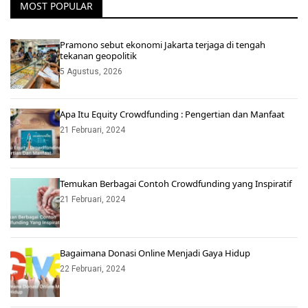
MOST POPULAR
Pramono sebut ekonomi Jakarta terjaga di tengah
tekanan geopolitik
5 Agustus, 2026
Apa Itu Equity Crowdfunding : Pengertian dan Manfaat
21 Februari, 2024
Temukan Berbagai Contoh Crowdfunding yang Inspiratif
21 Februari, 2024
Bagaimana Donasi Online Menjadi Gaya Hidup
22 Februari, 2024