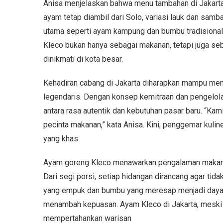
Anisa menjelaskan bahwa menu tambahan di Jakart
ayam tetap diambil dari Solo, variasi lauk dan samb
utama seperti ayam kampung dan bumbu tradisional 
Kleco bukan hanya sebagai makanan, tetapi juga seb
dinikmati di kota besar.
Kehadiran cabang di Jakarta diharapkan mampu men
legendaris. Dengan konsep kemitraan dan pengelolaa
antara rasa autentik dan kebutuhan pasar baru. “Ka
pecinta makanan,” kata Anisa. Kini, penggemar kuline
yang khas.
Ayam goreng Kleco menawarkan pengalaman makan y
Dari segi porsi, setiap hidangan dirancang agar tida
yang empuk dan bumbu yang meresap menjadi daya t
menambah kepuasan. Ayam Kleco di Jakarta, meski 
mempertahankan warisan