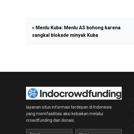
« Menlu Kuba: Menlu AS bohong karena
sangkal blokade minyak Kuba
layanan situs informasi terdepan di Indonesia
yang memfasilitasi aksi kebaikan melalui
crowdfunding dan donasi.
Email
Name