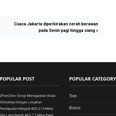
Cuaca Jakarta diperkirakan cerah berawan
pada Senin pagi hingga siang »
POPULAR POST
POPULAR CATEGORY
Tren
2PointZero Group Menegaskan Skala
Globalnya Dengan Lonjakan
Bisnis
Pendapatan Menjadi AED 21,9 Miliar
dan Laba Bersih AED 7,7 Miliar Pada