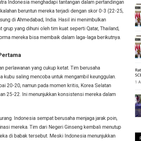
 putra Indonesia menghadapi tantangan dalam pertandingan
alahan beruntun mereka terjadi dengan skor 0-3 (22-25,
gsung di Ahmedabad, India. Hasil ini menimbulkan
grup yang dihuni oleh tim kuat seperti Qatar, Thailand,
orma mereka bisa membaik dalam laga-laga berikutnya.
 Pertama
an perlawanan yang cukup ketat. Tim berusaha
Rat
SC
a kubu saling mencoba untuk mengambil keunggulan.
1 A
ai 20-20, namun pada momen kritis, Korea Selatan
n 25-22. Ini menunjukkan konsistensi mereka dalam
kurang. Indonesia sempat berusaha menjaga jarak poin,
asi mereka. Tim dari Negeri Ginseng kembali menutup
ka di babak tersebut. Meski Indonesia menunjukkan