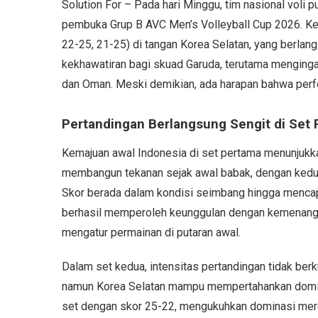
Solution For – Pada hari Minggu, tim nasional voli
pembuka Grup B AVC Men’s Volleyball Cup 2026. Kek
22-25, 21-25) di tangan Korea Selatan, yang berlan
kekhawatiran bagi skuad Garuda, terutama mengingat 
dan Oman. Meski demikian, ada harapan bahwa perf
Pertandingan Berlangsung Sengit di Set
Kemajuan awal Indonesia di set pertama menunjukk
membangun tekanan sejak awal babak, dengan kedu
Skor berada dalam kondisi seimbang hingga mencap
berhasil memperoleh keunggulan dengan kemenanga
mengatur permainan di putaran awal.
Dalam set kedua, intensitas pertandingan tidak ber
namun Korea Selatan mampu mempertahankan domin
set dengan skor 25-22, mengukuhkan dominasi mere