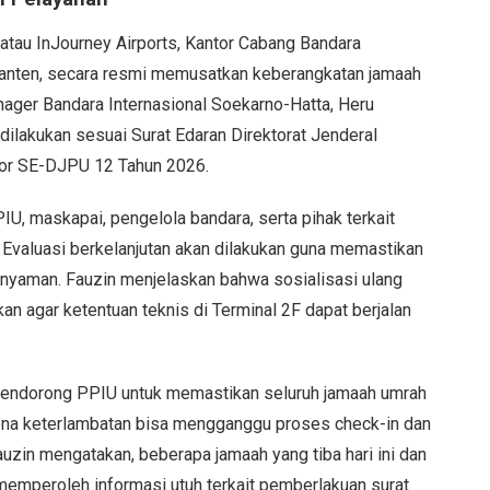
tau InJourney Airports, Kantor Cabang Bandara
 Banten, secara resmi memusatkan keberangkatan jamaah
nager Bandara Internasional Soekarno-Hatta, Heru
dilakukan sesuai Surat Edaran Direktorat Jenderal
or SE-DJPU 12 Tahun 2026.
, maskapai, pengelola bandara, serta pihak terkait
 Evaluasi berkelanjutan akan dilakukan guna memastikan
 nyaman. Fauzin menjelaskan bahwa sosialisasi ulang
n agar ketentuan teknis di Terminal 2F dapat berjalan
mendorong PPIU untuk memastikan seluruh jamaah umrah
rena keterlambatan bisa mengganggu proses check-in dan
in mengatakan, beberapa jamaah yang tiba hari ini dan
emperoleh informasi utuh terkait pemberlakuan surat