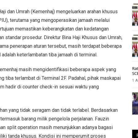
 Haji dan Umrah (Kemenhaj) mengeluarkan arahan khusus
IU), terutama yang mengoperasikan jamaah melalui
ertujuan memastikan keberangkatan dan kedatangan
an standar prosedur. Direktur Bina Haji Khusus dan Umrah,
ama penerapan aturan tersebut, masih terdapat beberapa
l adalah keterlambatan tiba jamaah di terminal.
Rat
 Kemenhaj masih mengidentifikasi beberapa aspek yang
SC
g tiba terlambat di Terminal 2F. Padahal, pihak maskapai
1 A
m hadir di counter check-in sesuai waktu yang
n yang tidak seragam dan tidak terlabel. Berdasarkan
t termasuk barang milik pengelola perjalanan. Fauzin
n split operation masih menunjukkan adanya bagasi
iliki tanda khusus. Kondisi ini memperumit proses