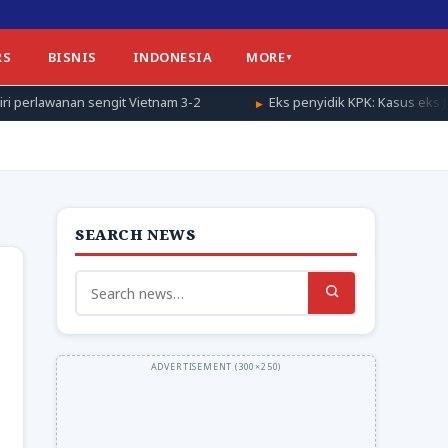
RS
BISNIS
INDONESIA
MORE
git Vietnam 3-2
Eks penyidik KPK: Kasus eks Jampidsus perlu te
SEARCH NEWS
Search
for: