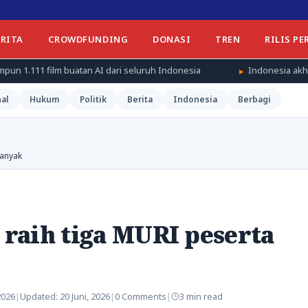
ERITA
CROWDFUNDING
DONASI
TREN
RILIS PE
atan AI dari seluruh Indonesia
Indonesia akhiri perlawanan sen
al
Hukum
Politik
Berita
Indonesia
Berbagi
banyak
raih tiga MURI peserta
2026
|
Updated:
20 Juni, 2026
|
0 Comments
|
3 min read