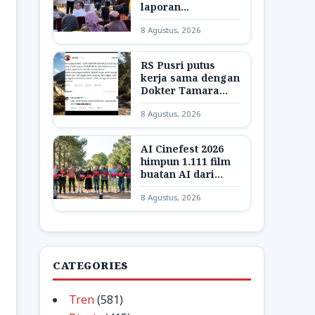
laporan
pelanggaran KI
8 Agustus, 2026
dipercepat
RS Pusri putus
kerja sama dengan
Dokter Tamara
buntut hina pasien
8 Agustus, 2026
BPJS
AI Cinefest 2026
himpun 1.111 film
buatan AI dari
seluruh Indonesia
8 Agustus, 2026
CATEGORIES
Tren
(581)