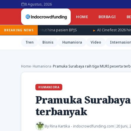
8 Agustus, 2026
HOME
BERBAGI
B
a buntut hina pasien BPJS
AI Cinefest 2026 himpun 1.111 film bu
BREAKING NEWS
Tren
Bisnis
Humaniora
Video
Internasion
Home
›
Humaniora
›
Pramuka Surabaya raih tiga MURI peserta ter
HUMANIORA
Pramuka Surabaya 
terbanyak
By
Rina Kartika - indocrowdfunding.com
|
20 Juni, 