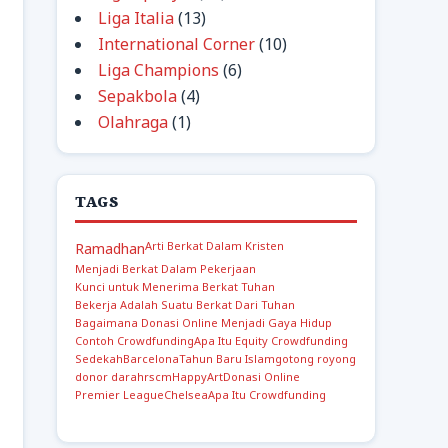
Liga Italia
(13)
International Corner
(10)
Liga Champions
(6)
Sepakbola
(4)
Olahraga
(1)
TAGS
Arti Berkat Dalam Kristen
Ramadhan
Menjadi Berkat Dalam Pekerjaan
Kunci untuk Menerima Berkat Tuhan
Bekerja Adalah Suatu Berkat Dari Tuhan
Bagaimana Donasi Online Menjadi Gaya Hidup
Contoh Crowdfunding
Apa Itu Equity Crowdfunding
Sedekah
Barcelona
Tahun Baru Islam
gotong royong
donor darah
rscm
Happy
Art
Donasi Online
Premier League
Chelsea
Apa Itu Crowdfunding