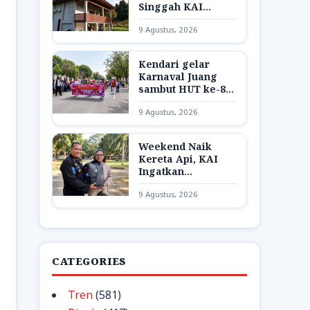
Singgah KAI
Membawa Nuansa
9 Agustus, 2026
Rumah Limas bagi
Pekerja
Kendari gelar
Karnaval Juang
sambut HUT ke-81
RI
9 Agustus, 2026
Weekend Naik
Kereta Api, KAI
Ingatkan
Pelanggan Cek
9 Agustus, 2026
Barang Bawaan
Sebelum Turun
CATEGORIES
Tren
(581)