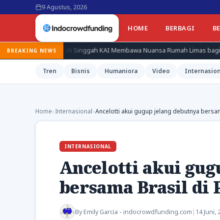
9 Agustus, 2026
HOME
BERBAGI
B
Rumah Singgah KAI Membawa Nuansa Rumah Limas bagi Pekerja
BREAKING NEWS
Tren
Bisnis
Humaniora
Video
Internasion
Home
›
Internasional
›
Ancelotti akui gugup jelang debutnya bersam
INTERNASIONAL
Ancelotti akui gug
bersama Brasil di 
By
Emily Garcia - indocrowdfunding.com
|
14 Juni,