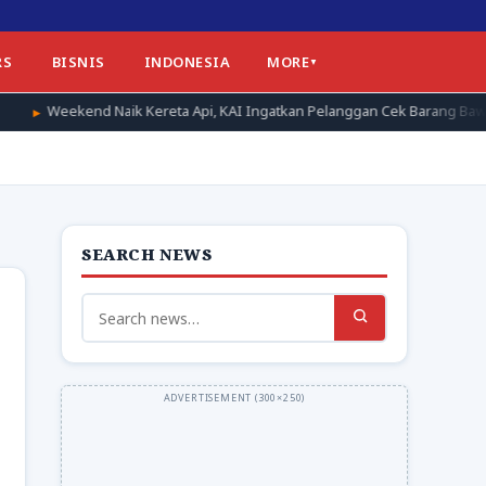
RS
BISNIS
INDONESIA
MORE
k Kereta Api, KAI Ingatkan Pelanggan Cek Barang Bawaan Sebelum Turun
SEARCH NEWS
Search
for: