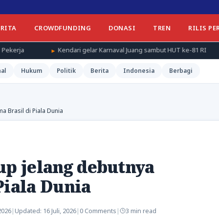
ERITA
CROWDFUNDING
DONASI
TREN
RILIS PE
Kendari gelar Karnaval Juang sambut HUT ke-81 RI
Weekend Nai
al
Hukum
Politik
Berita
Indonesia
Berbagi
a Brasil di Piala Dunia
up jelang debutnya
Piala Dunia
 2026
|
Updated:
16 Juli, 2026
|
0 Comments
|
3 min read