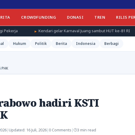
ERITA
CROWDFUNDING
DONASI
TREN
RILIS PE
Kendari gelar Karnaval Juang sambut HUT ke-81 RI
Weekend N
al
Hukum
Politik
Berita
Indonesia
Berbagi
i PHK
Prabowo hadiri KSTI
HK
2026
|
Updated:
16 Juli, 2026
|
0 Comments
|
3 min read