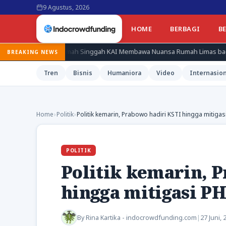
9 Agustus, 2026
HOME
BERBAGI
B
, Rumah Singgah KAI Membawa Nuansa Rumah Limas bagi Pekerja
BREAKING NEWS
Tren
Bisnis
Humaniora
Video
Internasion
Home
›
Politik
›
Politik kemarin, Prabowo hadiri KSTI hingga mitigas
POLITIK
Politik kemarin, 
hingga mitigasi P
By
Rina Kartika - indocrowdfunding.com
|
27 Juni, 