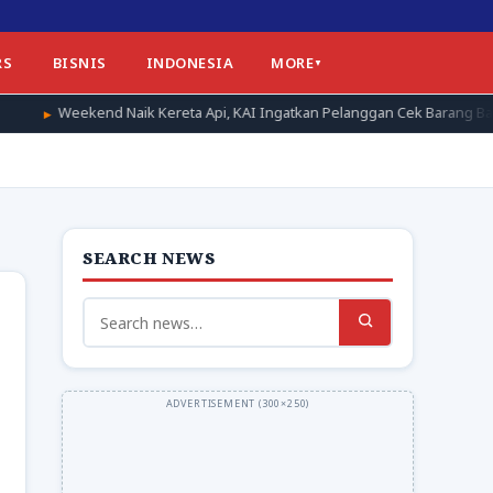
RS
BISNIS
INDONESIA
MORE
aik Kereta Api, KAI Ingatkan Pelanggan Cek Barang Bawaan Sebelum Tur
SEARCH NEWS
Search
for: