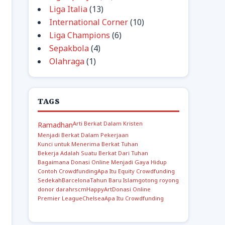
Liga Italia
(13)
International Corner
(10)
Liga Champions
(6)
Sepakbola
(4)
Olahraga
(1)
TAGS
Arti Berkat Dalam Kristen
Ramadhan
Menjadi Berkat Dalam Pekerjaan
Kunci untuk Menerima Berkat Tuhan
Bekerja Adalah Suatu Berkat Dari Tuhan
Bagaimana Donasi Online Menjadi Gaya Hidup
Contoh Crowdfunding
Apa Itu Equity Crowdfunding
Sedekah
Barcelona
Tahun Baru Islam
gotong royong
donor darah
rscm
Happy
Art
Donasi Online
Premier League
Chelsea
Apa Itu Crowdfunding