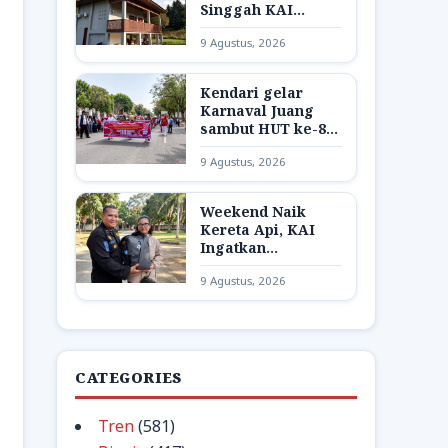
Singgah KAI
Membawa Nuansa
9 Agustus, 2026
Rumah Limas bagi
Pekerja
Kendari gelar
Karnaval Juang
sambut HUT ke-81
RI
9 Agustus, 2026
Weekend Naik
Kereta Api, KAI
Ingatkan
Pelanggan Cek
9 Agustus, 2026
Barang Bawaan
Sebelum Turun
CATEGORIES
Tren
(581)