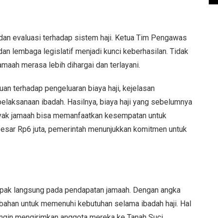
an evaluasi terhadap sistem haji. Ketua Tim Pengawas
an lembaga legislatif menjadi kunci keberhasilan. Tidak
jamaah merasa lebih dihargai dan terlayani.
n terhadap pengeluaran biaya haji, kejelasan
elaksanaan ibadah. Hasilnya, biaya haji yang sebelumnya
 banyak jamaah bisa memanfaatkan kesempatan untuk
besar Rp6 juta, pemerintah menunjukkan komitmen untuk
ampak langsung pada pendapatan jamaah. Dengan angka
mbahan untuk memenuhi kebutuhan selama ibadah haji. Hal
 ingin mengirimkan anggota mereka ke Tanah Suci.