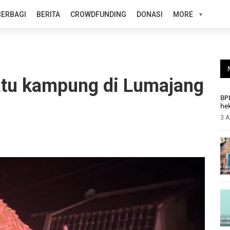
BERBAGI
BERITA
CROWDFUNDING
DONASI
MORE
tu kampung di Lumajang
BP
he
3 A