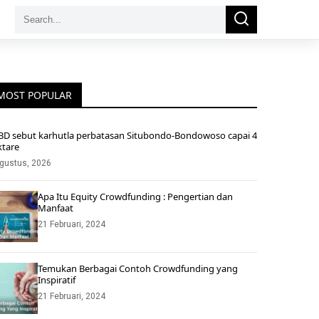
Search
Search
for:
MOST POPULAR
BD sebut karhutla perbatasan Situbondo-Bondowoso capai 4
ktare
gustus, 2026
Apa Itu Equity Crowdfunding : Pengertian dan
Manfaat
21 Februari, 2024
Temukan Berbagai Contoh Crowdfunding yang
Inspiratif
21 Februari, 2024