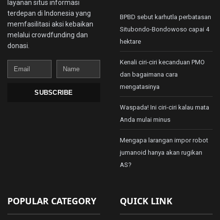
layanan situs informasi
terdepan di Indonesia yang
BPBD sebut karhutla perbatasan
memfasilitasi aksi kebaikan
Situbondo-Bondowoso capai 4
melalui crowdfunding dan
hektare
donasi.
Kenali ciri-ciri kecanduan PMO
Email
Name
dan bagaimana cara
mengatasinya
SUBSCRIBE
Waspada! Ini ciri-ciri kalau mata
Anda mulai minus
Mengapa larangan impor robot
jumanoid hanya akan rugikan
AS?
POPULAR CATEGORY
QUICK LINK