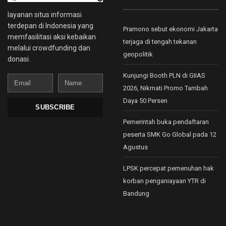
layanan situs informasi
terdepan di Indonesia yang
Pramono sebut ekonomi Jakarta
memfasilitasi aksi kebaikan
terjaga di tengah tekanan
melalui crowdfunding dan
geopolitik
donasi.
Kunjungi Booth PLN di GIIAS
Email
Name
2026, Nikmati Promo Tambah
Daya 50 Persen
SUBSCRIBE
Pemerintah buka pendaftaran
peserta SMK Go Global pada 12
Agustus
LPSK percepat pemenuhan hak
korban penganiayaan YTR di
Bandung