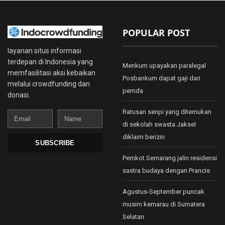
POPULAR POST
layanan situs informasi
terdepan di Indonesia yang
Menkum upayakan paralegal
memfasilitasi aksi kebaikan
Posbankum dapat gaji dari
melalui crowdfunding dan
pemda
donasi.
Ratusan senpi yang ditemukan
Email
Name
di sekolah swasta Jaksel
diklaim berizin
SUBSCRIBE
Pemkot Semarang jalin residensi
sastra budaya dengan Prancis
Agustus-September puncak
musim kemarau di Sumatera
Selatan