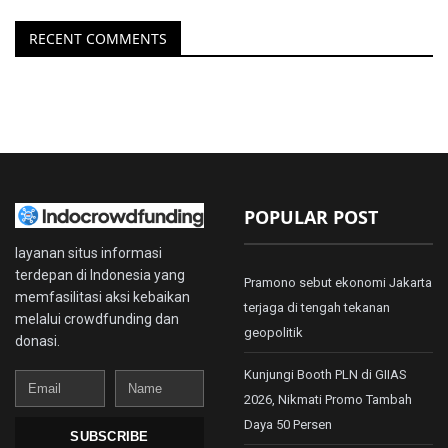
RECENT COMMENTS
POPULAR POST
layanan situs informasi
terdepan di Indonesia yang
Pramono sebut ekonomi Jakarta
memfasilitasi aksi kebaikan
terjaga di tengah tekanan
melalui crowdfunding dan
geopolitik
donasi.
Kunjungi Booth PLN di GIIAS
Email
Name
2026, Nikmati Promo Tambah
Daya 50 Persen
SUBSCRIBE