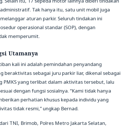
Selain itu, 17 sepeda motor lainnya diberi tindakan
dministratif. Tak hanya itu, satu unit mobil juga
melanggar aturan parkir. Seluruh tindakan ini
rosedur operasional standar (SOP), dengan
idak memperumit.
gsi Utamanya
tiban kali ini adalah pemindahan penyandang
beraktivitas sebagai juru parkir liar, dikenal sebagai
MKS yang terlibat dalam aktivitas tersebut, lalu
suai dengan fungsi sosialnya. “Kami tidak hanya
berikan perhatian khusus kepada individu yang
itas tidak resmi,” ungkap Bernad.
ari TNI, Brimob, Polres Metro Jakarta Selatan,