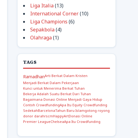
Liga Italia
(13)
International Corner
(10)
Liga Champions
(6)
Sepakbola
(4)
Olahraga
(1)
TAGS
Arti Berkat Dalam Kristen
Ramadhan
Menjadi Berkat Dalam Pekerjaan
Kunci untuk Menerima Berkat Tuhan
Bekerja Adalah Suatu Berkat Dari Tuhan
Bagaimana Donasi Online Menjadi Gaya Hidup
Contoh Crowdfunding
Apa Itu Equity Crowdfunding
Sedekah
Barcelona
Tahun Baru Islam
gotong royong
donor darah
rscm
Happy
Art
Donasi Online
Premier League
Chelsea
Apa Itu Crowdfunding