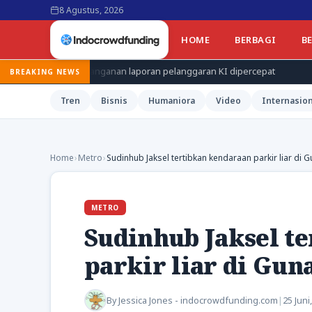
8 Agustus, 2026
HOME
BERBAGI
B
enanganan laporan pelanggaran KI dipercepat
RS Pusri putus
BREAKING NEWS
Tren
Bisnis
Humaniora
Video
Internasion
Home
›
Metro
›
Sudinhub Jaksel tertibkan kendaraan parkir liar d
METRO
Sudinhub Jaksel t
parkir liar di Gu
By
Jessica Jones - indocrowdfunding.com
|
25 Juni