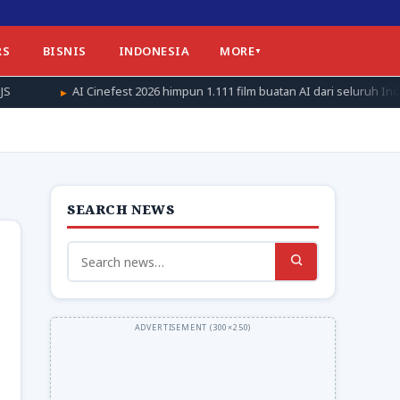
RS
BISNIS
INDONESIA
MORE
inefest 2026 himpun 1.111 film buatan AI dari seluruh Indonesia
SEARCH NEWS
Search
for: