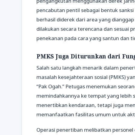
pengangkutan menggunakan derek jaring. 
pencabutan pentil sebagai bentuk sanksi a
berhasil diderek dari area yang dianggap 
dilakukan secara terencana dan sesuai p
penekanan pada cara yang santun dan t
PMKS Juga Diturunkan dari Fun
Salah satu langkah menarik dalam pener
masalah kesejahteraan sosial (PMKS) yang 
“Pak Ogah.” Petugas menemukan seorang P
memindahkannya ke tempat yang lebih se
menertibkan kendaraan, tetapi juga mem
memanfaatkan fasilitas umum untuk aktiv
Operasi penertiban melibatkan personel d