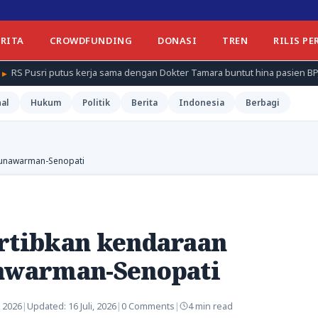
ERITA
CROWDFUNDING
DONASI
TREN
RILIS PE
 kerja sama dengan Dokter Tamara buntut hina pasien BPJS
AI C
al
Hukum
Politik
Berita
Indonesia
Berbagi
i Gunawarman-Senopati
ertibkan kendaraan
nawarman-Senopati
, 2026
|
Updated:
16 Juli, 2026
|
0 Comments
|
4 min read