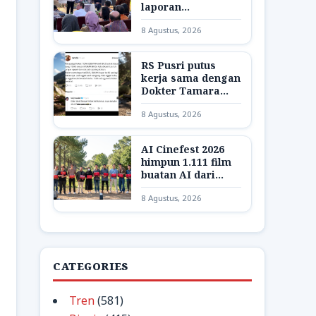
laporan
pelanggaran KI
8 Agustus, 2026
dipercepat
RS Pusri putus
kerja sama dengan
Dokter Tamara
buntut hina pasien
8 Agustus, 2026
BPJS
AI Cinefest 2026
himpun 1.111 film
buatan AI dari
seluruh Indonesia
8 Agustus, 2026
CATEGORIES
Tren
(581)