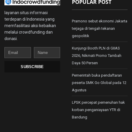
POPULAR POST
layanan situs informasi
terdepan di Indonesia yang
Pramono sebut ekonomi Jakarta
memfasilitasi aksi kebaikan
terjaga di tengah tekanan
melalui crowdfunding dan
geopolitik
donasi.
Kunjungi Booth PLN di GIIAS
Email
Name
2026, Nikmati Promo Tambah
Daya 50 Persen
SUBSCRIBE
Pemerintah buka pendaftaran
peserta SMK Go Global pada 12
Agustus
LPSK percepat pemenuhan hak
korban penganiayaan YTR di
Bandung